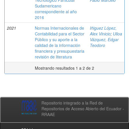
Tecnológico Particular
Pablo Marcelo
Sudamericano
correspondiente al año
2016
2021
Normas Internacionales de
Iñiguez López,
Contabilidad para el Sector
Alex Vinicio
;
Ulloa
Público y su aporte a la
Vázquez, Edgar
calidad de la información
Teodoro
financiera y presupuestaria
revisión de literatura
Mostrando resultados 1 a 2 de 2
Repositorio integrado a la Red de
Repositorios de Acceso Abierto del Ecuador -
RRAAE