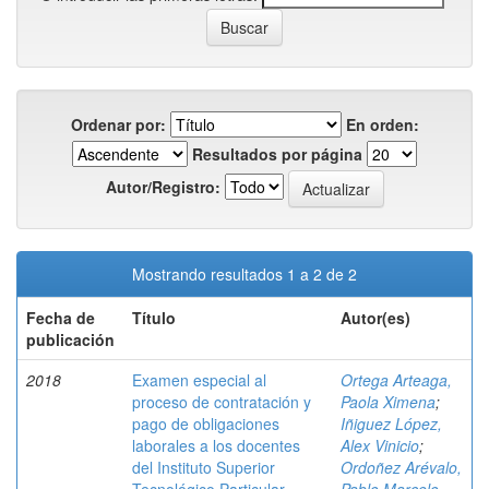
Ordenar por:
En orden:
Resultados por página
Autor/Registro:
Mostrando resultados 1 a 2 de 2
Fecha de
Título
Autor(es)
publicación
2018
Examen especial al
Ortega Arteaga,
proceso de contratación y
Paola Ximena
;
pago de obligaciones
Iñiguez López,
laborales a los docentes
Alex Vinicio
;
del Instituto Superior
Ordoñez Arévalo,