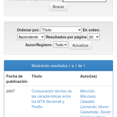
Ordenar por:
En orden:
Resultados por página
Autor/Registro:
Mostrando resultados 1 a 1 de 1
Fecha de
Título
Autor(es)
publicación
2007
Comparación técnica de
Merchán
las características entre
Manzano,
los MTA Sendmail y
Oswaldo
Postfix
Leonardo
;
Idrovo
Castañeda, Xavier