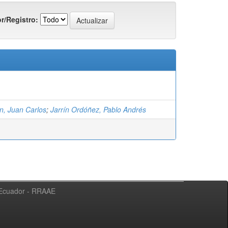
r/Registro:
n, Juan Carlos
;
Jarrín Ordóñez, Pablo Andrés
l Ecuador - RRAAE