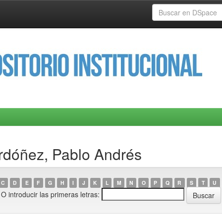
Ordóñez, Pablo Andrés
C
D
E
F
G
H
I
J
K
L
M
N
O
P
Q
R
S
T
U
O introducir las primeras letras: