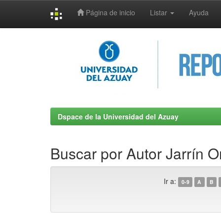
Página de inicio
Listar
Ayuda
Skip
navigation
Dspace de la Universidad del Azuay
Buscar por Autor Jarrín 
Ir a:
0-9
A
B