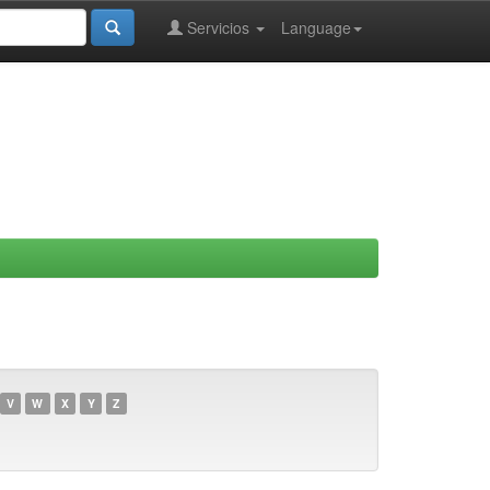
Servicios
Language
V
W
X
Y
Z