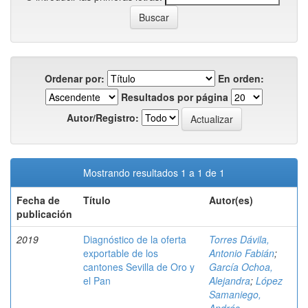
Ordenar por:
En orden:
Resultados por página
Autor/Registro:
Mostrando resultados 1 a 1 de 1
Fecha de
Título
Autor(es)
publicación
2019
Diagnóstico de la oferta
Torres Dávila,
exportable de los
Antonio Fabián
;
cantones Sevilla de Oro y
García Ochoa,
el Pan
Alejandra
;
López
Samaniego,