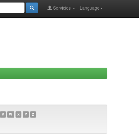
Servicios
Language
V
W
X
Y
Z