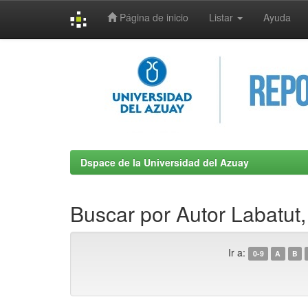
Página de inicio
Listar
Ayuda
Skip
navigation
Dspace de la Universidad del Azuay
Buscar por Autor Labatut,
Ir a:
0-9
A
B