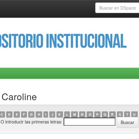
 Caroline
C
D
E
F
G
H
I
J
K
L
M
N
O
P
Q
R
S
T
U
O introducir las primeras letras: