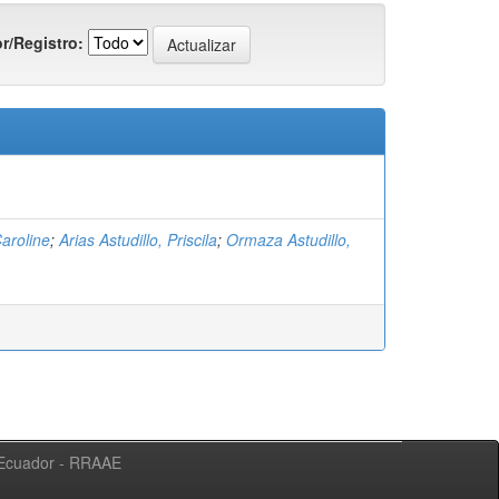
r/Registro:
Caroline
;
Arias Astudillo, Priscila
;
Ormaza Astudillo,
l Ecuador - RRAAE