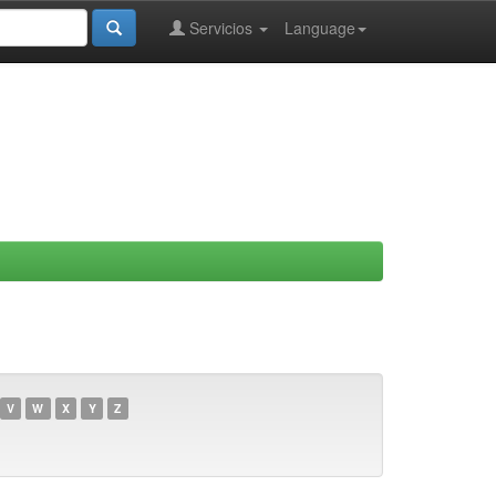
Servicios
Language
V
W
X
Y
Z