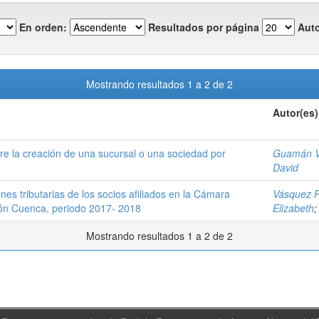
En orden:
Resultados por página
Auto
Mostrando resultados 1 a 2 de 2
Autor(es)
ntre la creación de una sucursal o una sociedad por
Guamán V
David
nes tributarias de los socios afiliados en la Cámara
Vásquez P
tón Cuenca, periodo 2017- 2018
Elizabeth
Mostrando resultados 1 a 2 de 2