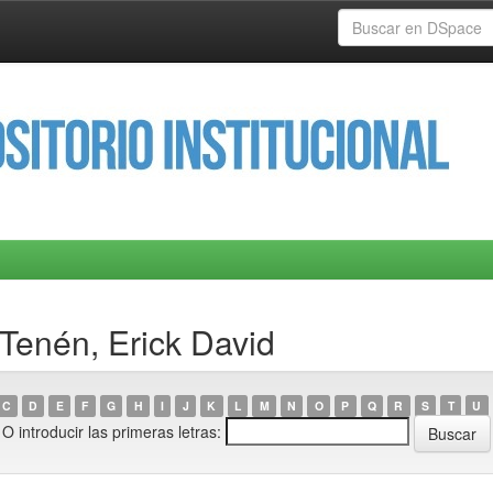
 Tenén, Erick David
C
D
E
F
G
H
I
J
K
L
M
N
O
P
Q
R
S
T
U
O introducir las primeras letras: