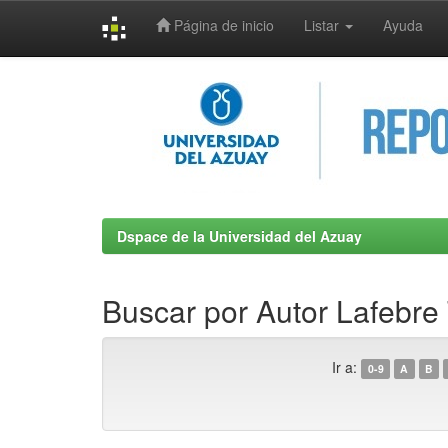
Página de inicio
Listar
Ayuda
Skip
navigation
Dspace de la Universidad del Azuay
Buscar por Autor Lafebre
Ir a:
0-9
A
B