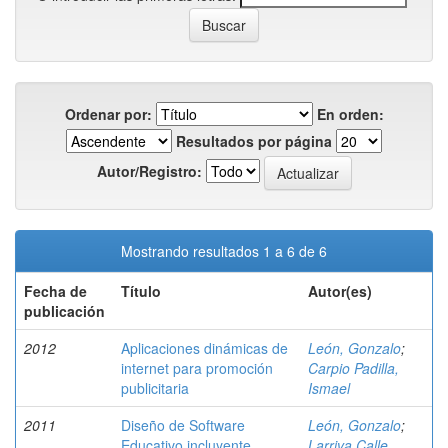
Ordenar por:
En orden:
Resultados por página
Autor/Registro:
Mostrando resultados 1 a 6 de 6
Fecha de
Título
Autor(es)
publicación
2012
Aplicaciones dinámicas de
León, Gonzalo
;
internet para promoción
Carpio Padilla,
publicitaria
Ismael
2011
Diseño de Software
León, Gonzalo
;
Educativo incluyente
Larriva Calle,