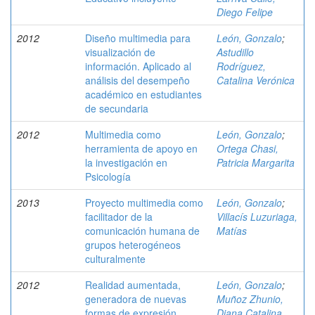
Diego Felipe
2012
Diseño multimedia para
León, Gonzalo
;
visualización de
Astudillo
información. Aplicado al
Rodríguez,
análisis del desempeño
Catalina Verónica
académico en estudiantes
de secundaria
2012
Multimedia como
León, Gonzalo
;
herramienta de apoyo en
Ortega Chasi,
la investigación en
Patricia Margarita
Psicología
2013
Proyecto multimedia como
León, Gonzalo
;
facilitador de la
Villacís Luzuriaga,
comunicación humana de
Matías
grupos heterogéneos
culturalmente
2012
Realidad aumentada,
León, Gonzalo
;
generadora de nuevas
Muñoz Zhunio,
formas de expresión
Diana Catalina