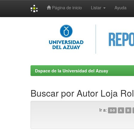
Página de inicio
Listar
Ayuda
Skip
navigation
Dspace de la Universidad del Azuay
Buscar por Autor Loja Ro
Ir a:
0-9
A
B