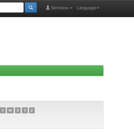
Servicios
Language
V
W
X
Y
Z