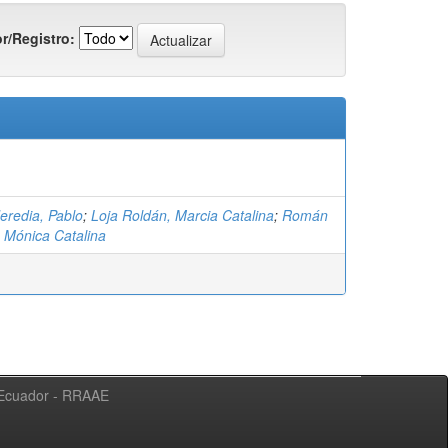
r/Registro:
eredia, Pablo
;
Loja Roldán, Marcia Catalina
;
Román
, Mónica Catalina
l Ecuador - RRAAE