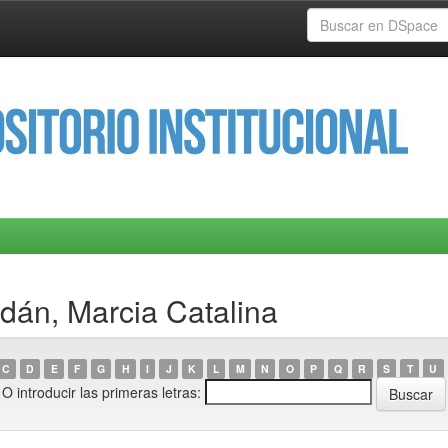
ldán, Marcia Catalina
C
D
E
F
G
H
I
J
K
L
M
N
O
P
Q
R
S
T
U
O introducir las primeras letras: