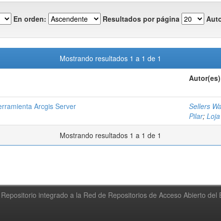
En orden:
Resultados por página
Auto
Mostrando resultados 1 a 1 de 1
Autor(es)
herramienta Arcgis Server
Sellers W
Pilar
;
Loja
Mostrando resultados 1 a 1 de 1
Repositorio integrado a la Red de Repositorios de Acceso Abierto de