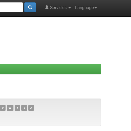
Servicios
Language
V
W
X
Y
Z