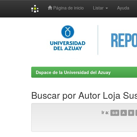
Página de inicio
Listar
Ayuda
Skip
navigation
Dspace de la Universidad del Azuay
Buscar por Autor Loja Su
Ir a:
0-9
A
B