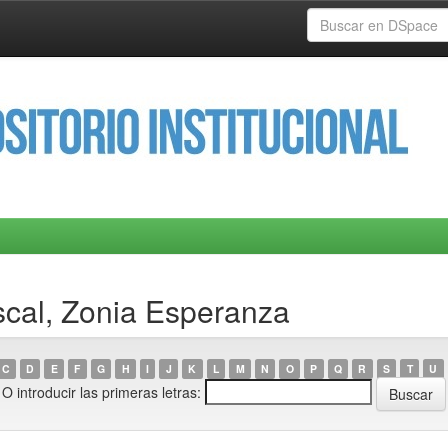
scal, Zonia Esperanza
C
D
E
F
G
H
I
J
K
L
M
N
O
P
Q
R
S
T
U
O introducir las primeras letras: