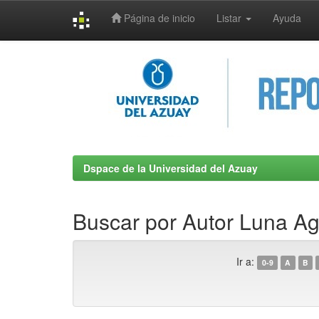
Página de inicio
Listar
Ayuda
Skip
navigation
Dspace de la Universidad del Azuay
Buscar por Autor Luna Agu
Ir a:
0-9
A
B