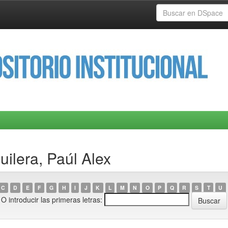
ilera, Paúl Alex
C
D
E
F
G
H
I
J
K
L
M
N
O
P
Q
R
S
T
U
O introducir las primeras letras: