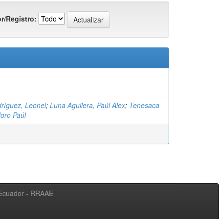
r/Registro:
ríguez, Leonel
;
Luna Aguilera, Paúl Alex
;
Tenesaca
doro Paúl
l Ecuador - RRAAE