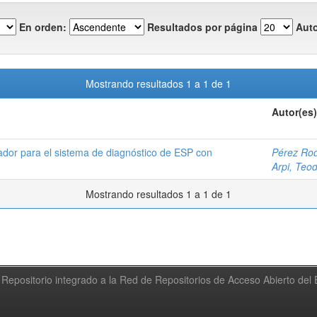
En orden:
Resultados por página
Auto
Mostrando resultados 1 a 1 de 1
Autor(es)
dor para el sistema de diagnóstico de ESP con
Pérez Rod
Arpi, Teo
Mostrando resultados 1 a 1 de 1
Repositorio integrado a la Red de Repositorios de Acceso Abierto de