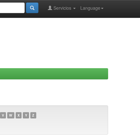
Servicios
Language
V
W
X
Y
Z