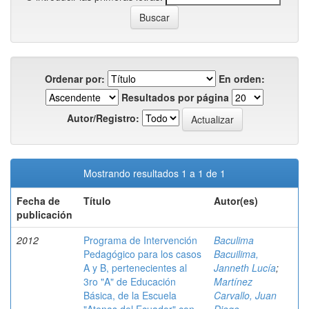
Ordenar por:
En orden:
Resultados por página
Autor/Registro:
Mostrando resultados 1 a 1 de 1
Fecha de
Título
Autor(es)
publicación
2012
Programa de Intervención
Baculima
Pedagógico para los casos
Bacuilima,
A y B, pertenecientes al
Janneth Lucía
;
3ro "A" de Educación
Martínez
Básica, de la Escuela
Carvallo, Juan