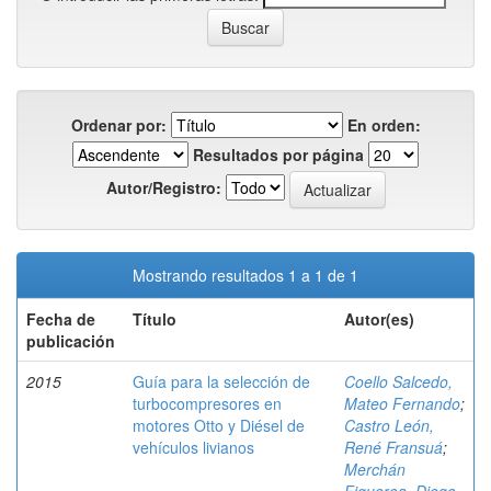
Ordenar por:
En orden:
Resultados por página
Autor/Registro:
Mostrando resultados 1 a 1 de 1
Fecha de
Título
Autor(es)
publicación
2015
Guía para la selección de
Coello Salcedo,
turbocompresores en
Mateo Fernando
;
motores Otto y Diésel de
Castro León,
vehículos livianos
René Fransuá
;
Merchán