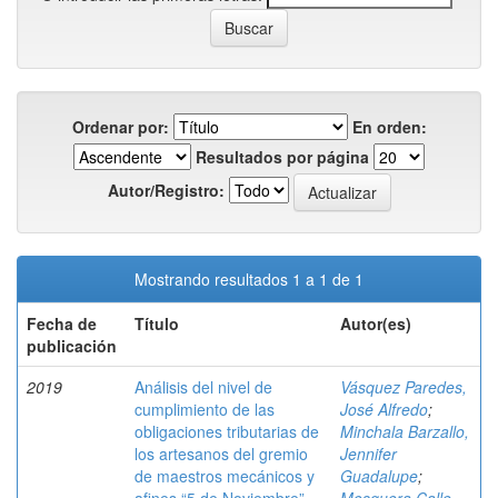
Ordenar por:
En orden:
Resultados por página
Autor/Registro:
Mostrando resultados 1 a 1 de 1
Fecha de
Título
Autor(es)
publicación
2019
Análisis del nivel de
Vásquez Paredes,
cumplimiento de las
José Alfredo
;
obligaciones tributarias de
Minchala Barzallo,
los artesanos del gremio
Jennifer
de maestros mecánicos y
Guadalupe
;