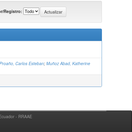
r/Registro:
Proaño, Carlos Esteban
;
Muñoz Abad, Katherine
l Ecuador - RRAAE