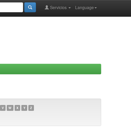
Servicios
Language
V
W
X
Y
Z