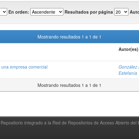
En orden:
Resultados por página
Auto
Mostrando resultados 1 a 1 de 1
Autor(es)
n una empresa comercial
González 
Estefanía
Mostrando resultados 1 a 1 de 1
Repositorio integrado a la Red de Repositorios de Acceso Abierto de