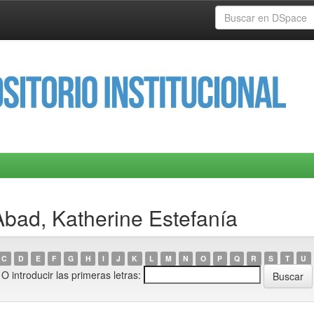
bad, Katherine Estefanía
C
D
E
F
G
H
I
J
K
L
M
N
O
P
Q
R
S
T
U
O introducir las primeras letras: