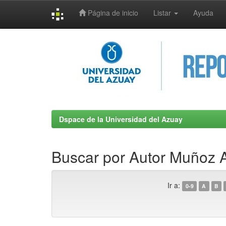
Página de inicio
Listar
Ayuda
Skip
navigation
Dspace de la Universidad del Azuay
Buscar por Autor Muñoz A
Ir a:
0-9
A
B