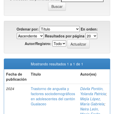
Ordenar por:
En orden:
Resultados por página
Autor/Registro:
Mostrando resultados 1 a 1 de 1
Fecha de
Título
Autor(es)
publicación
2024
Trastorno de angustia y
Dávila Pontón,
factores sociodemográficos
Yolanda Patricia
;
en adolescentes del cantón
Mejía López,
Gualaceo
María Gabriela
;
Neira León,