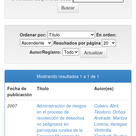
Ordenar por:
En orden:
Resultados por página
Autor/Registro:
Mostrando resultados 1 a 1 de 1
Fecha de
Título
Autor(es)
publicación
2007
Administración de riesgos
Cubero Abril,
en el proceso de
Teodoro
;
Ochoa
recolección de desechos
Andrade, Maritza
no peligrosos en
Lorena
;
Vanegas
parroquias rurales de la
Vintimilla,