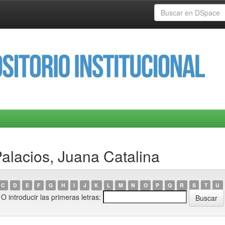
alacios, Juana Catalina
C
D
E
F
G
H
I
J
K
L
M
N
O
P
Q
R
S
T
U
O introducir las primeras letras: