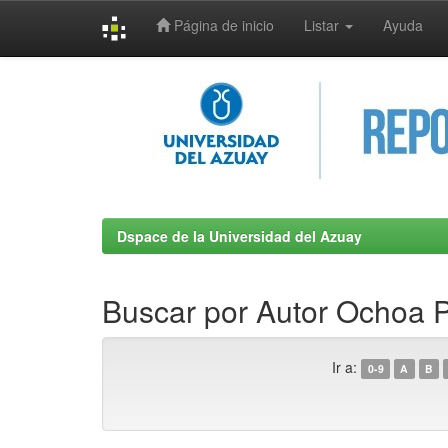
Página de inicio
Listar
Ayuda
Skip
navigation
Dspace de la Universidad del Azuay
Buscar por Autor Ochoa P
Ir a:
0-9
A
B