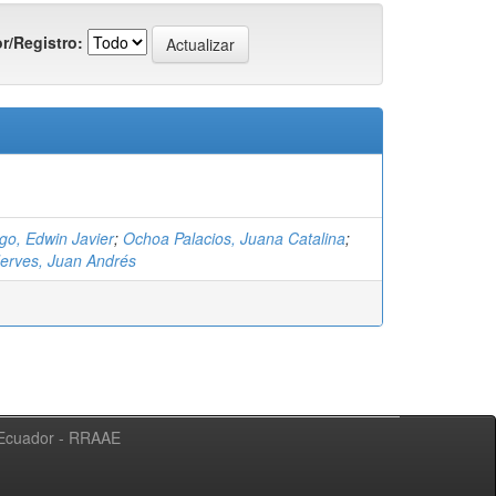
r/Registro:
go, Edwin Javier
;
Ochoa Palacios, Juana Catalina
;
Jerves, Juan Andrés
l Ecuador - RRAAE