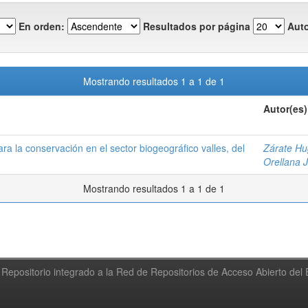
En orden:
Resultados por página
Auto
Mostrando resultados 1 a 1 de 1
Autor(es)
ra la conservación en el sector biogeográfico valles, del
Zárate Hu
Orellana 
Mostrando resultados 1 a 1 de 1
Repositorio integrado a la Red de Repositorios de Acceso Abierto de