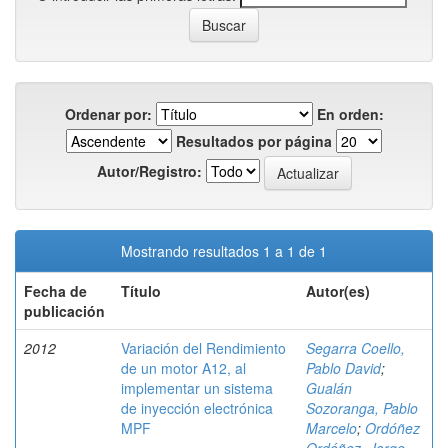
Ordenar por:
En orden:
Resultados por página
Autor/Registro:
Mostrando resultados 1 a 1 de 1
Fecha de
Título
Autor(es)
publicación
2012
Variación del Rendimiento
Segarra Coello,
de un motor A12, al
Pablo David
;
implementar un sistema
Gualán
de inyección electrónica
Sozoranga, Pablo
MPF
Marcelo
;
Ordóñez