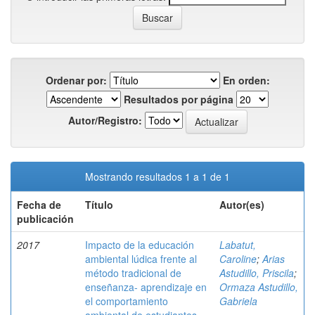
Ordenar por:
En orden:
Resultados por página
Autor/Registro:
Mostrando resultados 1 a 1 de 1
Fecha de
Título
Autor(es)
publicación
2017
Impacto de la educación
Labatut,
ambiental lúdica frente al
Caroline
;
Arias
método tradicional de
Astudillo, Priscila
;
enseñanza- aprendizaje en
Ormaza Astudillo,
el comportamiento
Gabriela