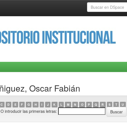
Iñiguez, Oscar Fabián
C
D
E
F
G
H
I
J
K
L
M
N
O
P
Q
R
S
T
U
O introducir las primeras letras: