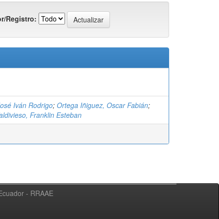
r/Registro:
José Iván Rodrigo
;
Ortega Iñiguez, Oscar Fabián
;
ldivieso, Franklin Esteban
l Ecuador - RRAAE