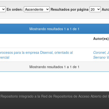
En orden:
Resultados por página
Auto
Mostrando resultados 1 a 1 de 1
Autor(es)
rocesos para la empresa Diserval, orientado al
Coronel, 
ercial
Serrano Va
Mostrando resultados 1 a 1 de 1
Repositorio integrado a la Red de Repositorios de Acceso Abierto de