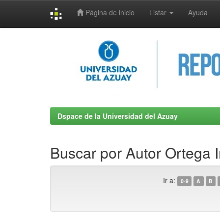
Página de inicio
Listar
Ayuda
Skip
navigation
Dspace de la Universidad del Azuay
Buscar por Autor Ortega 
Ir a:
0-9
A
B