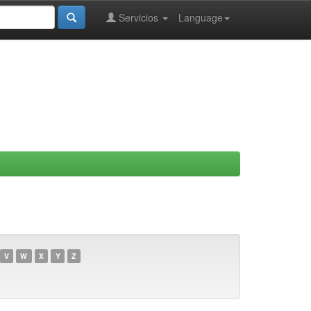
Servicios
Language
V
W
X
Y
Z