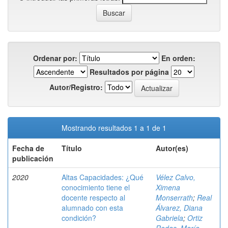
Ordenar por:
En orden:
Resultados por página
Autor/Registro:
Mostrando resultados 1 a 1 de 1
Fecha de
Título
Autor(es)
publicación
2020
Altas Capacidades: ¿Qué
Vélez Calvo,
conocimiento tiene el
Ximena
docente respecto al
Monserrath
;
Real
alumnado con esta
Álvarez, Diana
condición?
Gabriela
;
Ortiz