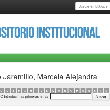
 Jaramillo, Marcela Alejandra
C
D
E
F
G
H
I
J
K
L
M
N
O
P
Q
R
S
T
U
O introducir las primeras letras: