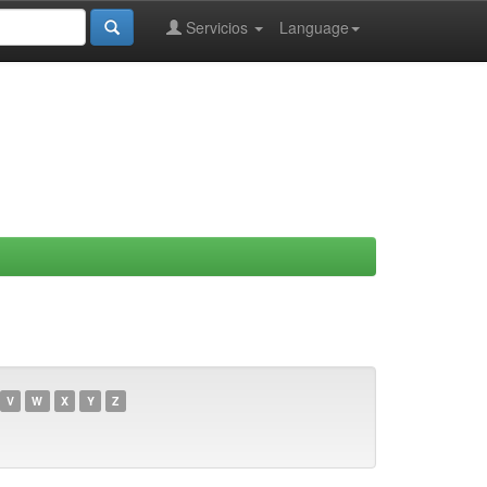
Servicios
Language
V
W
X
Y
Z