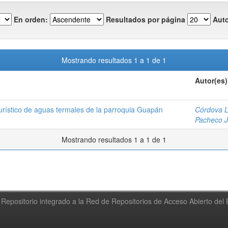
En orden:
Resultados por página
Auto
Mostrando resultados 1 a 1 de 1
Autor(es)
turístico de aguas termales de la parroquia Guapán
Córdova L
Pacheco J
Mostrando resultados 1 a 1 de 1
Repositorio integrado a la Red de Repositorios de Acceso Abierto de