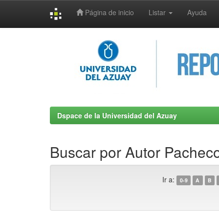
Página de inicio
Listar
Ayuda
Skip
navigation
Dspace de la Universidad del Azuay
Buscar por Autor Pacheco
Ir a:
0-9
A
B