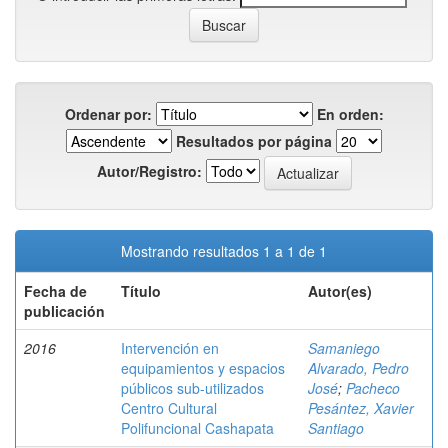
Ordenar por:
En orden:
Resultados por página
Autor/Registro:
Mostrando resultados 1 a 1 de 1
Fecha de
Título
Autor(es)
publicación
2016
Intervención en
Samaniego
equipamientos y espacios
Alvarado, Pedro
públicos sub-utilizados
José
;
Pacheco
Centro Cultural
Pesántez, Xavier
Polifuncional Cashapata
Santiago