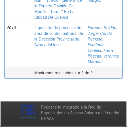
Administración General de
Margoth
la Tercera División Del
Ejército “Tarqui” En La
Ciudad De Cuenca
2010
Ingeniería de procesos del
Paredes Roldán,
área de control patronal de
Jorge
;
Condo
la Dirección Provincial del
Reinoso,
Azuay del Iess
Estefanía
Daniela
;
Parra
Illescas, Verónica
Margoth
Mostrando resultados 1 a 2 de 2
Repositorio integrado a la Red de
Repositorios de Acceso Abierto del Ecuador -
RRAAE