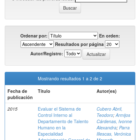
Ordenar por:
En orden:
Resultados por página
Autor/Registro:
Mostrando resultados 1 a 2 de 2
Fecha de
Título
Autor(es)
publicación
2015
Evaluar el Sistema de
Cubero Abril,
Control Interno al
Teodoro
;
Armijos
Departamento de Talento
Cárdenas, Ivonne
Humano en la
Alexandra
;
Parra
Especialidad
Illescas, Verónica