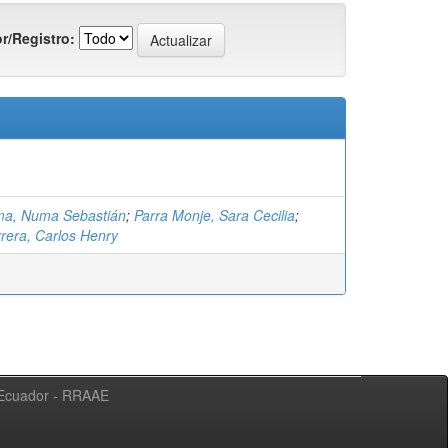
r/Registro:
uma, Numa Sebastián
;
Parra Monje, Sara Cecilia
;
rera, Carlos Henry
l Ecuador - RRAAE