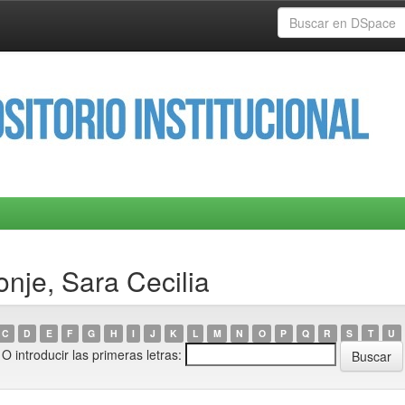
nje, Sara Cecilia
C
D
E
F
G
H
I
J
K
L
M
N
O
P
Q
R
S
T
U
O introducir las primeras letras: