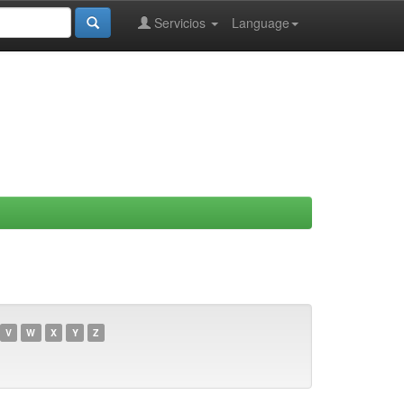
Servicios
Language
V
W
X
Y
Z