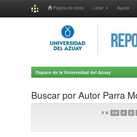
Página de inicio
Listar
Ayuda
Skip
navigation
Dspace de la Universidad del Azuay
Buscar por Autor Parra Mo
Ir a:
0-9
A
B