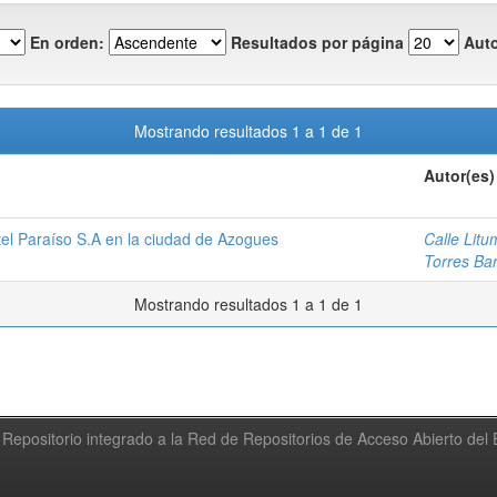
En orden:
Resultados por página
Auto
Mostrando resultados 1 a 1 de 1
Autor(es)
tel Paraíso S.A en la ciudad de Azogues
Calle Lit
Torres Bar
Mostrando resultados 1 a 1 de 1
Repositorio integrado a la Red de Repositorios de Acceso Abierto de