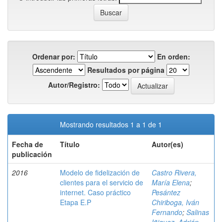
Ordenar por:
En orden:
Resultados por página
Autor/Registro:
Mostrando resultados 1 a 1 de 1
Fecha de
Título
Autor(es)
publicación
2016
Modelo de fidelización de
Castro Rivera,
clientes para el servicio de
María Elena
;
internet. Caso práctico
Pesántez
Etapa E.P
Chiriboga, Iván
Fernando
;
Salinas