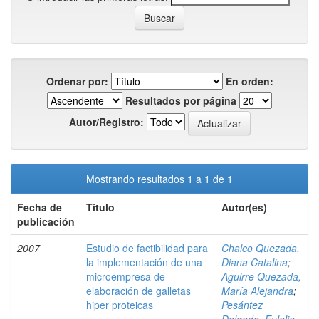
Ordenar por:
En orden:
Resultados por página
Autor/Registro:
Mostrando resultados 1 a 1 de 1
Fecha de
Título
Autor(es)
publicación
2007
Estudio de factibilidad para
Chalco Quezada,
la implementación de una
Diana Catalina
;
microempresa de
Aguirre Quezada,
elaboración de galletas
María Alejandra
;
hiper proteicas
Pesántez