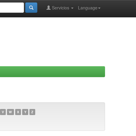
Servicios
Language
V
W
X
Y
Z