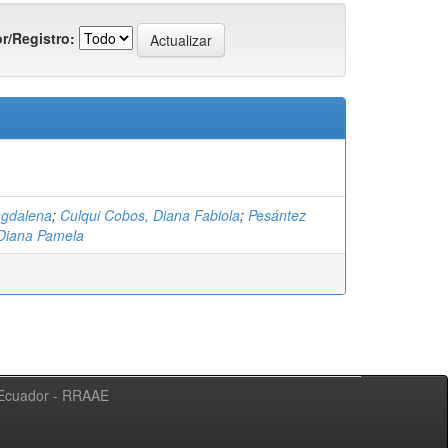
r/Registro:
agdalena
;
Culqui Cobos, Diana Fabiola
;
Pesántez
Diana Pamela
l Ecuador - RRAAE