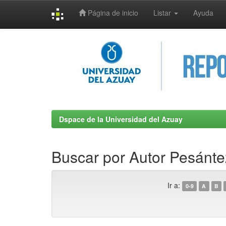
Página de inicio
Listar
Ayuda
Skip
navigation
Dspace de la Universidad del Azuay
Buscar por Autor Pesánt
Ir a:
0-9
A
B