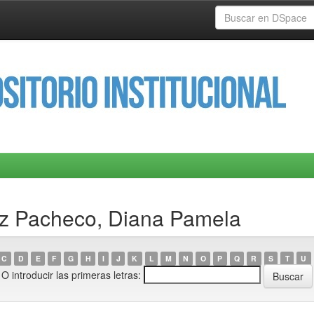
ez Pacheco, Diana Pamela
C
D
E
F
G
H
I
J
K
L
M
N
O
P
Q
R
S
T
U
O introducir las primeras letras: