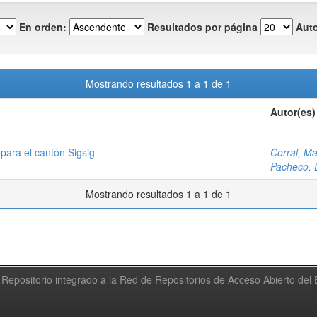
En orden:
Resultados por página
Auto
Mostrando resultados 1 a 1 de 1
Autor(es)
 para el cantón Sigsig
Corral, M
Pacheco, 
Mostrando resultados 1 a 1 de 1
Repositorio integrado a la Red de Repositorios de Acceso Abierto de