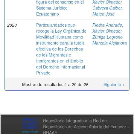
figura del consorcio en el
Xavier Olmedo
;
Sistema Jurídico
Cabrera Gaibor,
Ecuatoriano
Mateo José
2020
Particularidades que
Piedra Andrade,
recoge la Ley Orgánica de
Xavier Olmedo
;
Movilidad Humana como
Zúñiga Logroño,
instrumento para la tutela
Marcela Alejandra
efectiva de los Derechos
de los Migrantes e
Inmigrantes en el ámbito
del Derecho Internacional
Privado
Mostrando resultados 1 a 20 de 26
Siguiente >
Repositorio integrado a la Red de
Repositorios de Acceso Abierto del Ecuador -
RRAAE