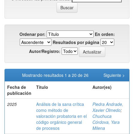
Ordenar por:
En orden:
Resultados por página
Autor/Registro:
Mostrando resultados 1 a 20 de 26
Siguiente >
Fecha de
Título
Autor(es)
publicación
2025
Análisis de la sana crítica
Piedra Andrade,
como método de
Xavier Olmedo
;
valoración probatoria en el
Chuchuca
código orgánico general
Córdova, Yara
de procesos
Milena