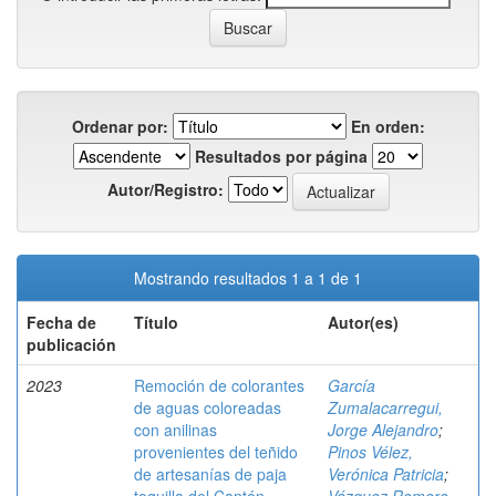
Ordenar por:
En orden:
Resultados por página
Autor/Registro:
Mostrando resultados 1 a 1 de 1
Fecha de
Título
Autor(es)
publicación
2023
Remoción de colorantes
García
de aguas coloreadas
Zumalacarregui,
con anilinas
Jorge Alejandro
;
provenientes del teñido
Pinos Vélez,
de artesanías de paja
Verónica Patricia
;