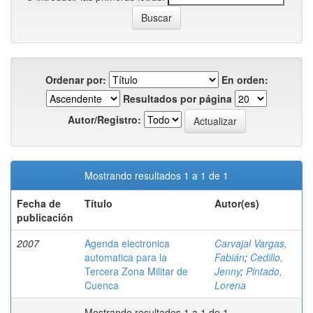
Ordenar por:
En orden:
Resultados por página
Autor/Registro:
Mostrando resultados 1 a 1 de 1
Fecha de
Título
Autor(es)
publicación
2007
Agenda electronica
Carvajal Vargas,
automatica para la
Fabián
;
Cedillo,
Tercera Zona Militar de
Jenny
;
Pintado,
Cuenca
Lorena
Mostrando resultados 1 a 1 de 1