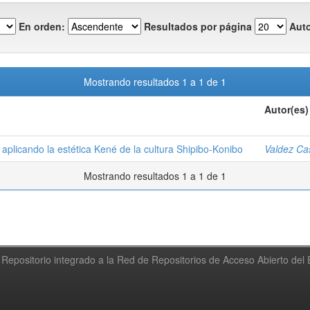
En orden:
Resultados por página
Auto
Mostrando resultados 1 a 1 de 1
Autor(es)
je aplicando la estética Kené de la cultura Shipibo-Konibo
Valdez Cas
Mostrando resultados 1 a 1 de 1
Repositorio integrado a la Red de Repositorios de Acceso Abierto de