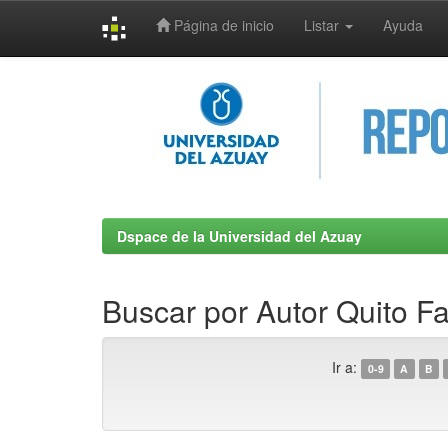
Página de inicio
Listar
Ayuda
Skip
navigation
Dspace de la Universidad del Azuay
Buscar por Autor Quito F
Ir a:
0-9
A
B