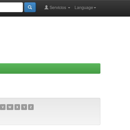
Servicios
Language
V
W
X
Y
Z