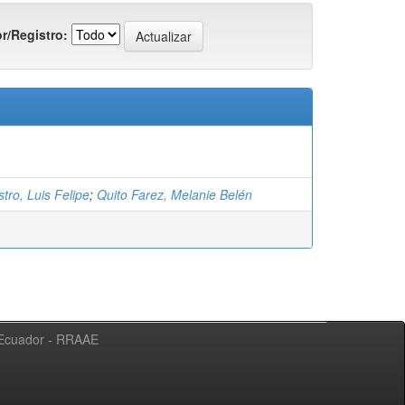
r/Registro:
tro, Luis Felipe
;
Quito Farez, Melanie Belén
l Ecuador - RRAAE