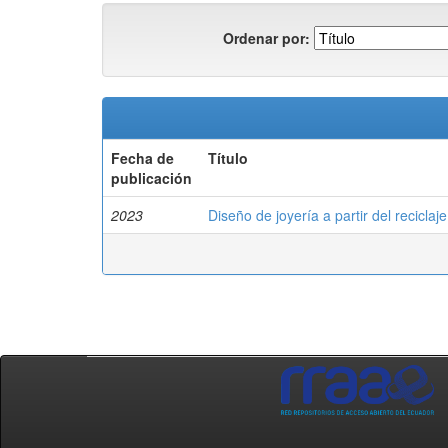
Ordenar por:
Fecha de
Título
publicación
2023
Diseño de joyería a partir del recicla