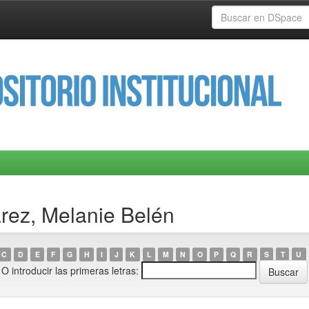
arez, Melanie Belén
C
D
E
F
G
H
I
J
K
L
M
N
O
P
Q
R
S
T
U
O introducir las primeras letras: