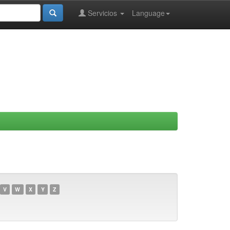
Servicios
Language
V
W
X
Y
Z