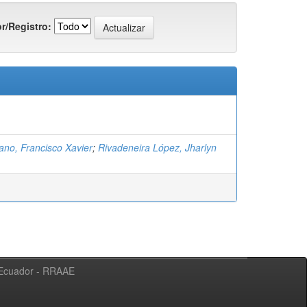
r/Registro:
ano, Francisco Xavier
;
Rivadeneira López, Jharlyn
l Ecuador - RRAAE