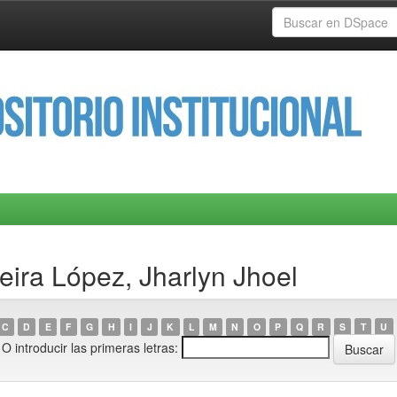
eira López, Jharlyn Jhoel
C
D
E
F
G
H
I
J
K
L
M
N
O
P
Q
R
S
T
U
O introducir las primeras letras: