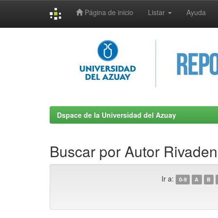
Página de inicio
Listar
Ayuda
Skip
navigation
Dspace de la Universidad del Azuay
Buscar por Autor Rivaden
Ir a:
0-9
A
B