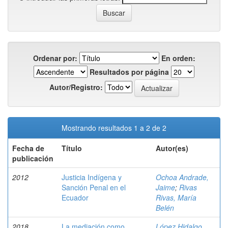
Ordenar por:
En orden:
Resultados por página
Autor/Registro:
Mostrando resultados 1 a 2 de 2
Fecha de
Título
Autor(es)
publicación
2012
Justicia Indígena y
Ochoa Andrade,
Sanción Penal en el
Jaime
;
Rivas
Ecuador
Rivas, María
Belén
2018
La mediación como
López Hidalgo,