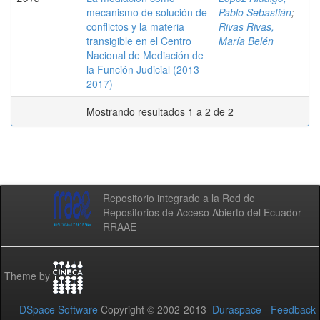
mecanismo de solución de
Pablo Sebastián
;
conflictos y la materia
Rivas Rivas,
transigible en el Centro
María Belén
Nacional de Mediación de
la Función Judicial (2013-
2017)
Mostrando resultados 1 a 2 de 2
Repositorio integrado a la Red de
Repositorios de Acceso Abierto del Ecuador -
RRAAE
Theme by
DSpace Software
Copyright © 2002-2013
Duraspace
-
Feedback