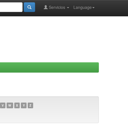
Servicios
Language
V
W
X
Y
Z