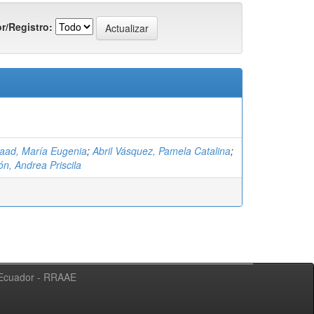
r/Registro:
Raad, María Eugenia
;
Abril Vásquez, Pamela Catalina
;
ón, Andrea Priscila
l Ecuador - RRAAE