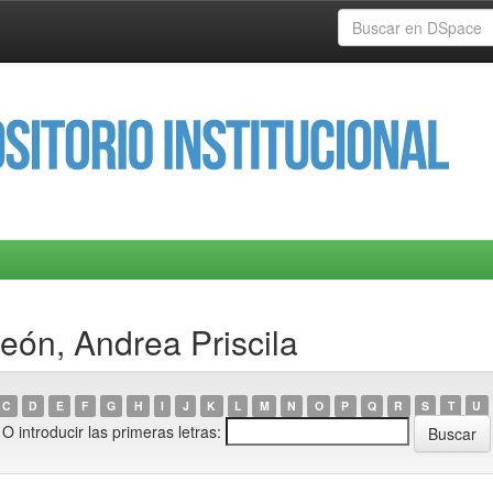
eón, Andrea Priscila
C
D
E
F
G
H
I
J
K
L
M
N
O
P
Q
R
S
T
U
O introducir las primeras letras: