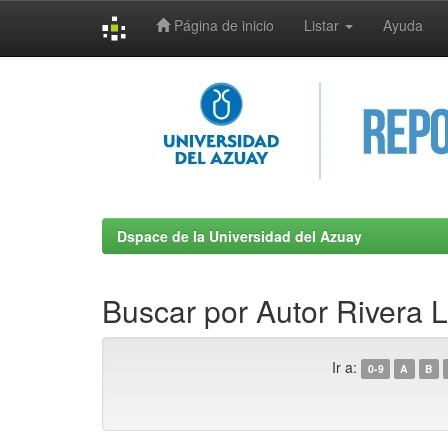
Página de inicio
Listar
Ayuda
Skip
navigation
Dspace de la Universidad del Azuay
Buscar por Autor Rivera L
Ir a:
0-9
A
B