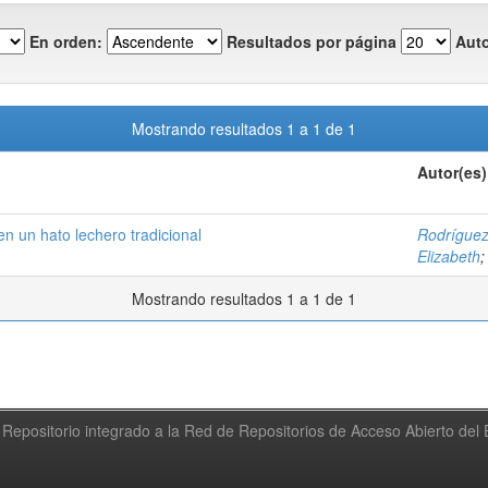
En orden:
Resultados por página
Auto
Mostrando resultados 1 a 1 de 1
Autor(es)
n un hato lechero tradicional
Rodríguez
Elizabeth
Mostrando resultados 1 a 1 de 1
Repositorio integrado a la Red de Repositorios de Acceso Abierto de