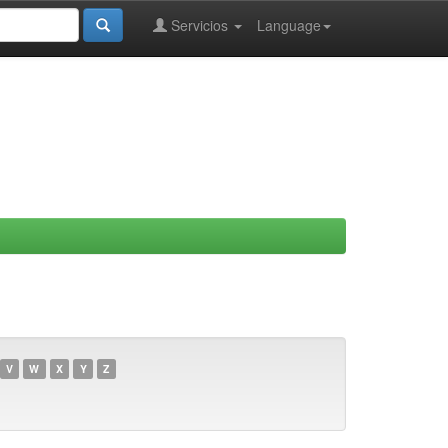
Servicios
Language
V
W
X
Y
Z