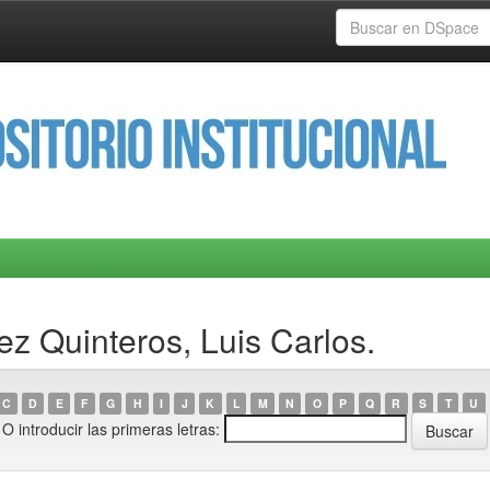
z Quinteros, Luis Carlos.
C
D
E
F
G
H
I
J
K
L
M
N
O
P
Q
R
S
T
U
O introducir las primeras letras: