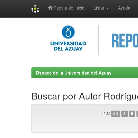
Página de inicio
Listar
Ayuda
Skip
navigation
Dspace de la Universidad del Azuay
Buscar por Autor Rodrígue
Ir a:
0-9
A
B