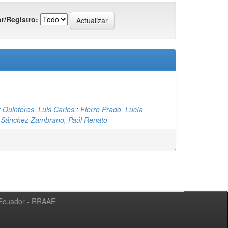
r/Registro:
 Quinteros, Luis Carlos.
;
Fierro Prado, Lucía
;
Sánchez Zambrano, Paúl Renato
l Ecuador - RRAAE