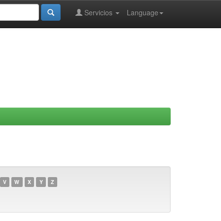
Servicios
Language
V
W
X
Y
Z