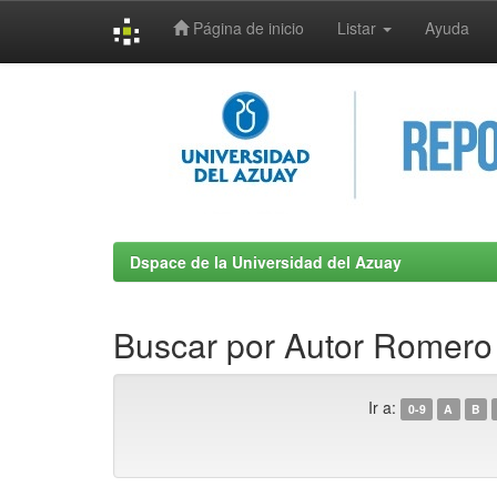
Página de inicio
Listar
Ayuda
Skip
navigation
Dspace de la Universidad del Azuay
Buscar por Autor Romero 
Ir a:
0-9
A
B