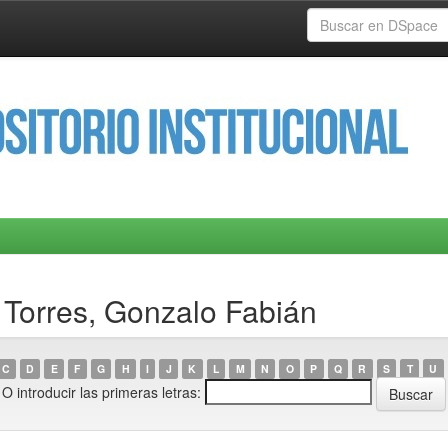
Torres, Gonzalo Fabián
C
D
E
F
G
H
I
J
K
L
M
N
O
P
Q
R
S
T
U
O introducir las primeras letras: