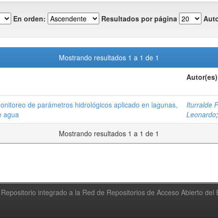
En orden:
Resultados por página
Auto
Mostrando resultados 1 a 1 de 1
Autor(es)
nitoreo de parámetros hidrológicos aplicado en lagunas,
Iturralde 
e agua
Leonardo
Mostrando resultados 1 a 1 de 1
Repositorio integrado a la Red de Repositorios de Acceso Abierto de