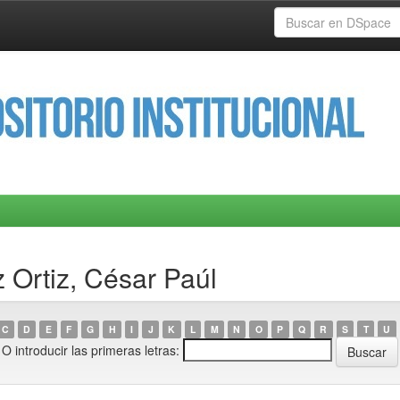
 Ortiz, César Paúl
C
D
E
F
G
H
I
J
K
L
M
N
O
P
Q
R
S
T
U
O introducir las primeras letras: