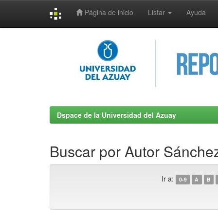
Página de inicio
Listar
Ayuda
Skip
navigation
Dspace de la Universidad del Azuay
Buscar por Autor Sánchez
Ir a:
0-9
A
B