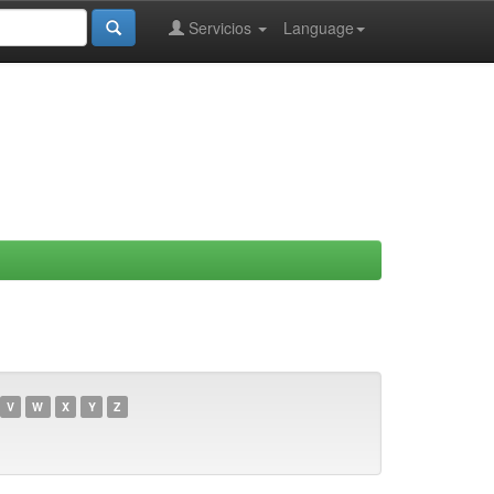
Servicios
Language
V
W
X
Y
Z