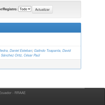
r/Registro:
Piedra, Daniel Esteban
;
Galindo Toapanta, David
;
Sánchez Ortiz, César Paúl
l Ecuador - RRAAE