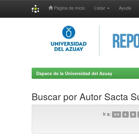
Página de inicio
Listar
Ayuda
Skip
navigation
Dspace de la Universidad del Azuay
Buscar por Autor Sacta S
Ir a:
0-9
A
B