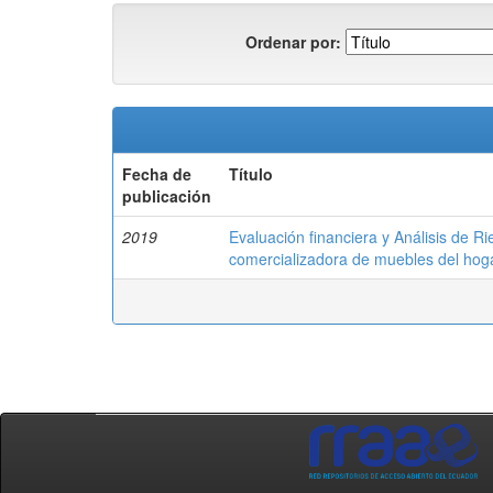
Ordenar por:
Fecha de
Título
publicación
2019
Evaluación financiera y Análisis de 
comercializadora de muebles del hog