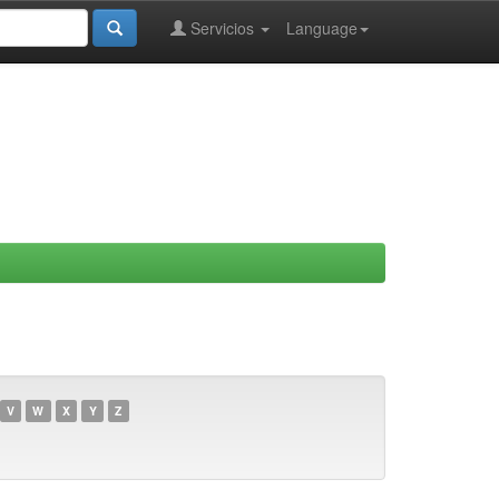
Servicios
Language
V
W
X
Y
Z