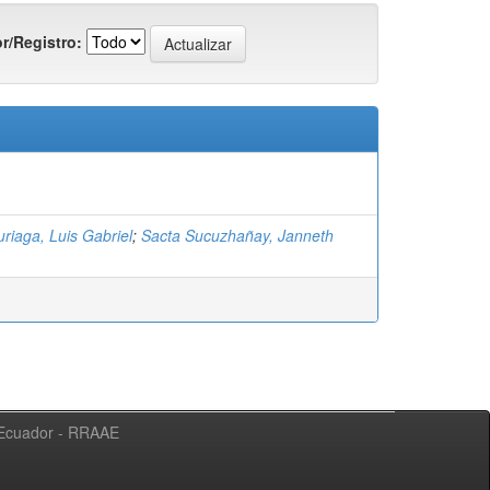
r/Registro:
riaga, Luis Gabriel
;
Sacta Sucuzhañay, Janneth
l Ecuador - RRAAE