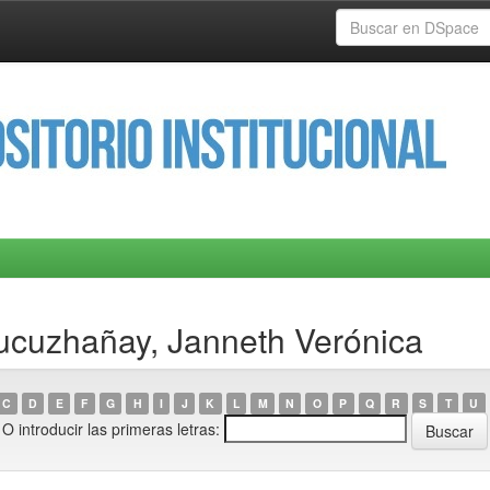
ucuzhañay, Janneth Verónica
C
D
E
F
G
H
I
J
K
L
M
N
O
P
Q
R
S
T
U
O introducir las primeras letras: