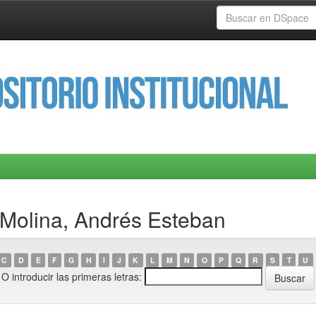
 Molina, Andrés Esteban
C
D
E
F
G
H
I
J
K
L
M
N
O
P
Q
R
S
T
U
O introducir las primeras letras: