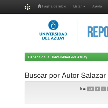
Página de inicio
Listar
Ayuda
Skip
navigation
Dspace de la Universidad del Azuay
Buscar por Autor Salazar
Ir a:
0-9
A
B