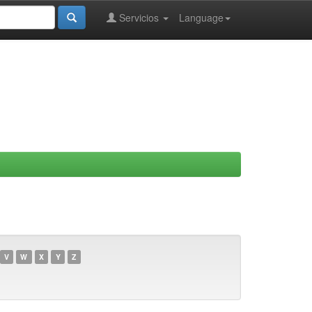
Servicios
Language
V
W
X
Y
Z