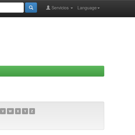
Servicios
Language
V
W
X
Y
Z