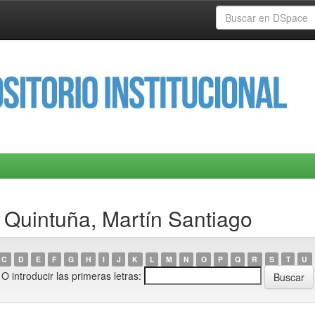
 Quintuña, Martín Santiago
C
D
E
F
G
H
I
J
K
L
M
N
O
P
Q
R
S
T
U
O introducir las primeras letras: