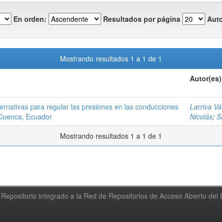
En orden:
Resultados por página
Auto
Mostrando resultados 1 a 1 de 1
Autor(es)
ternativas para regular las presiones en las conducciones
Larriva V
 Cuenca, Ecuador
Nicolás
;
S
Mostrando resultados 1 a 1 de 1
Repositorio integrado a la Red de Repositorios de Acceso Abierto de