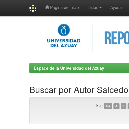
Página de inicio
Listar
Ayuda
Skip
navigation
Dspace de la Universidad del Azuay
Buscar por Autor Salcedo
Ir a:
0-9
A
B