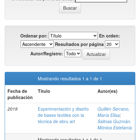
Ordenar por:
En orden:
Resultados por página
Autor/Registro:
Mostrando resultados 1 a 1 de 1
Fecha de
Título
Autor(es)
publicación
2019
Experimentación y diseño
Guillén Serrano,
de bases textiles con la
María Elisa
;
técnica de ebru art
Salinas Guzmán,
Mónica Estefanía
Mostrando resultados 1 a 1 de 1