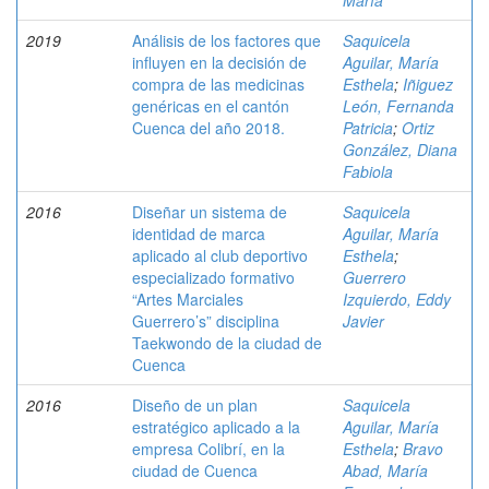
María
2019
Análisis de los factores que
Saquicela
influyen en la decisión de
Aguilar, María
compra de las medicinas
Esthela
;
Iñiguez
genéricas en el cantón
León, Fernanda
Cuenca del año 2018.
Patricia
;
Ortiz
González, Diana
Fabiola
2016
Diseñar un sistema de
Saquicela
identidad de marca
Aguilar, María
aplicado al club deportivo
Esthela
;
especializado formativo
Guerrero
“Artes Marciales
Izquierdo, Eddy
Guerrero’s” disciplina
Javier
Taekwondo de la ciudad de
Cuenca
2016
Diseño de un plan
Saquicela
estratégico aplicado a la
Aguilar, María
empresa Colibrí, en la
Esthela
;
Bravo
ciudad de Cuenca
Abad, María