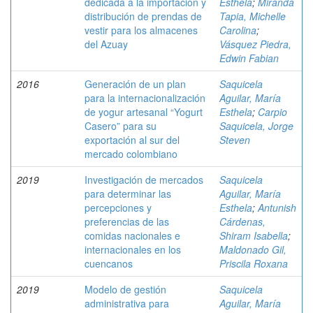
dedicada a la importación y
Esthela
;
Miranda
distribución de prendas de
Tapia, Michelle
vestir para los almacenes
Carolina
;
del Azuay
Vásquez Piedra,
Edwin Fabian
2016
Generación de un plan
Saquicela
para la internacionalización
Aguilar, María
de yogur artesanal “Yogurt
Esthela
;
Carpio
Casero” para su
Saquicela, Jorge
exportación al sur del
Steven
mercado colombiano
2019
Investigación de mercados
Saquicela
para determinar las
Aguilar, María
percepciones y
Esthela
;
Antunish
preferencias de las
Cárdenas,
comidas nacionales e
Shiram Isabella
;
internacionales en los
Maldonado Gil,
cuencanos
Priscila Roxana
2019
Modelo de gestión
Saquicela
administrativa para
Aguilar, María