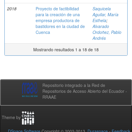
2018
Proyecto de factibilidad
Saquicela
para la creación de una
Aguilar, María
empresa productora de
Esthela
;
bastidores en la ciudad de
Alvarado
Cuenca
Ordoñez, Pablo
Andrés
Mostrando resultados 1 a 18 de 18
Repositorio integrado a la Red de
Repositorios de Acceso Abierto del Ecuador -
RRAAE
Theme by
DSpace Software
Copyright © 2002-2013
Duraspace
-
Feedback