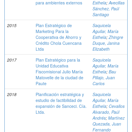
para ambientes externos
Esthela
;
Avecillas
Sánchez, Paúl
Santiago
2015
Plan Estratégico de
Saquicela
Marketing Para la
Aguilar, María
Cooperativa de Ahorro y
Esthela
;
Zhingre
Crédito Chola Cuencana
Duque, Janina
Ltda
Elizabeth
2017
Plan Estratégico para la
Saquicela
Unidad Educativa
Aguilar, María
Fiscomisional Julio María
Esthela
;
Bau
Matovelle de la ciudad de
Pillajo, Juan
Paute
Carlos
2018
Planificación estratégica y
Saquicela
estudio de factibilidad de
Aguilar, María
expansión de Sanceci. Cía.
Esthela
;
Cevallos
Ltda.
Alvarado, Paúl
Andrés
;
Martínez
Quezada, Juan
Fernando