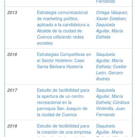
Fernanda
2013
Estrategia comunicacional
Ortega Vásquez,
de marketing político,
Xavier Esteban
;
aplicado a la candidatura a
Saquicela
Alcalde de la ciudad de
Aguilar, María
Cuenca utilizando redes
Esthela
sociales
2016
Estrategias Competitivas en
Saquicela
el Sector Hotelero: Caso
Aguilar, María
Santa Bárbara Hostería
Esthela
;
Coellar
León, Genaro
Andrés
2017
Estudio de factibilidad para
Saquicela
la apertura de un centro
Aguilar, María
recreacional en la
Esthela
;
Córdova
parroquia San Joaquín de
Vintimilla, Juan
la ciudad de Cuenca
Fernando
2018
Estudio de factibilidad para
Saquicela
la creación de una empresa
Aguilar, María