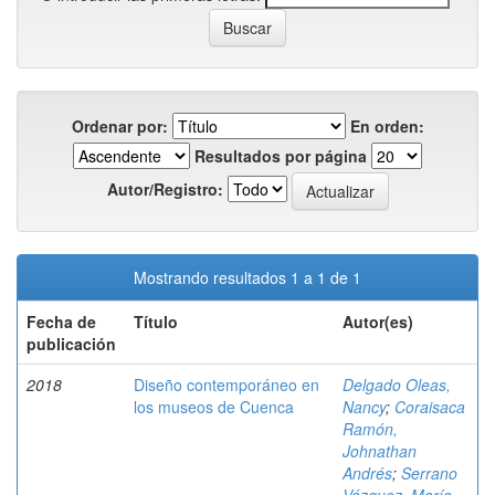
Ordenar por:
En orden:
Resultados por página
Autor/Registro:
Mostrando resultados 1 a 1 de 1
Fecha de
Título
Autor(es)
publicación
2018
Diseño contemporáneo en
Delgado Oleas,
los museos de Cuenca
Nancy
;
Coraisaca
Ramón,
Johnathan
Andrés
;
Serrano