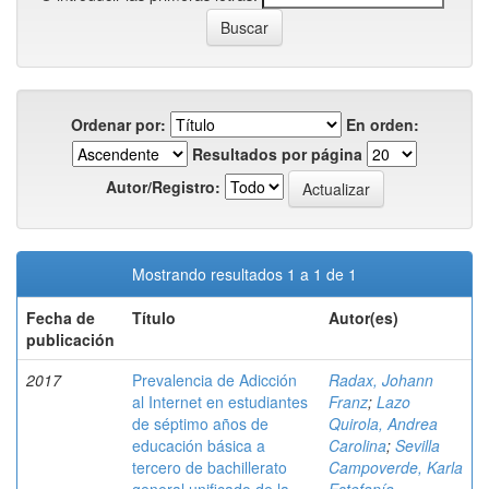
Ordenar por:
En orden:
Resultados por página
Autor/Registro:
Mostrando resultados 1 a 1 de 1
Fecha de
Título
Autor(es)
publicación
2017
Prevalencia de Adicción
Radax, Johann
al Internet en estudiantes
Franz
;
Lazo
de séptimo años de
Quirola, Andrea
educación básica a
Carolina
;
Sevilla
tercero de bachillerato
Campoverde, Karla