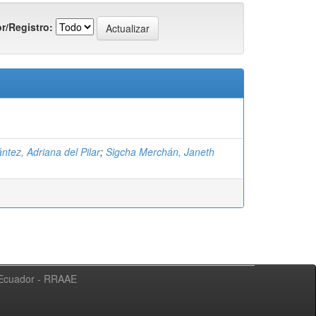
r/Registro:
ntez, Adriana del Pilar
;
Sigcha Merchán, Janeth
l Ecuador - RRAAE