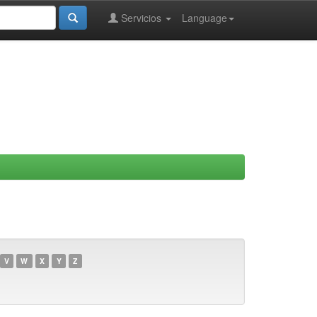
Servicios
Language
V
W
X
Y
Z