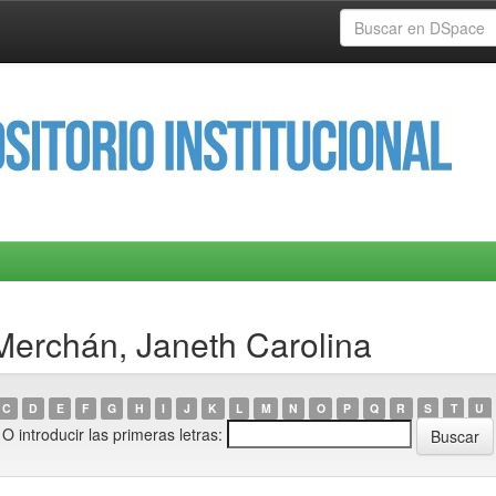
Merchán, Janeth Carolina
C
D
E
F
G
H
I
J
K
L
M
N
O
P
Q
R
S
T
U
O introducir las primeras letras: