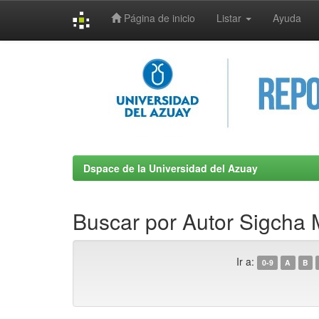
Página de inicio
Listar
Ayuda
Skip
navigation
Dspace de la Universidad del Azuay
Buscar por Autor Sigcha 
Ir a:
0-9
A
B