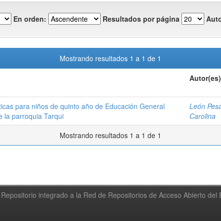
En orden:
Resultados por página
Auto
Mostrando resultados 1 a 1 de 1
Autor(es)
sticas para niños de quinto año de Educación General
León Pesá
 la parroquia Tarqui
Carolina
Mostrando resultados 1 a 1 de 1
Repositorio integrado a la Red de Repositorios de Acceso Abierto de