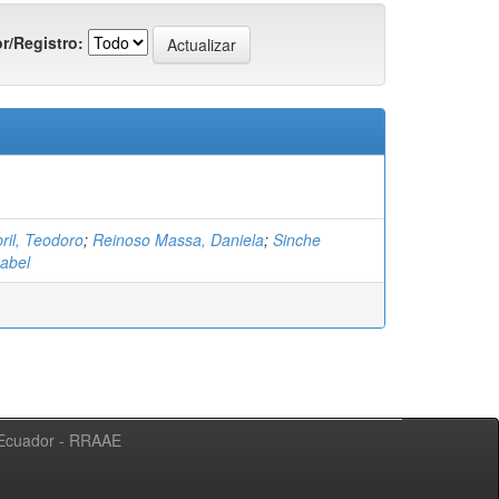
r/Registro:
ril, Teodoro
;
Reinoso Massa, Daniela
;
Sinche
sabel
l Ecuador - RRAAE