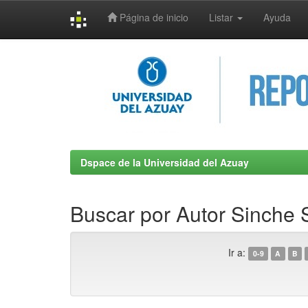
Página de inicio
Listar
Ayuda
Skip
navigation
Dspace de la Universidad del Azuay
Buscar por Autor Sinche S
Ir a:
0-9
A
B