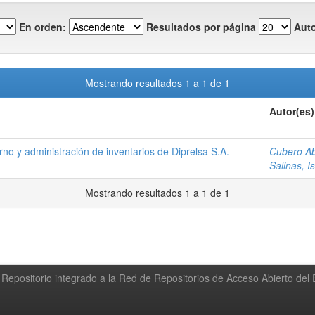
En orden:
Resultados por página
Auto
Mostrando resultados 1 a 1 de 1
Autor(es)
rno y administración de inventarios de Diprelsa S.A.
Cubero Ab
Salinas, I
Mostrando resultados 1 a 1 de 1
Repositorio integrado a la Red de Repositorios de Acceso Abierto de