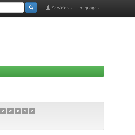
Servicios
Language
V
W
X
Y
Z