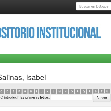
alinas, Isabel
C
D
E
F
G
H
I
J
K
L
M
N
O
P
Q
R
S
T
U
O introducir las primeras letras: