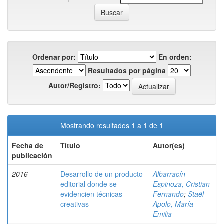
Ordenar por:
En orden:
Resultados por página
Autor/Registro:
Mostrando resultados 1 a 1 de 1
Fecha de
Título
Autor(es)
publicación
2016
Desarrollo de un producto
Albarracín
editorial donde se
Espinoza, Cristian
evidencien técnicas
Fernando
;
Staël
creativas
Apolo, María
Emilia