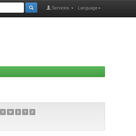
Servicios
Language
V
W
X
Y
Z