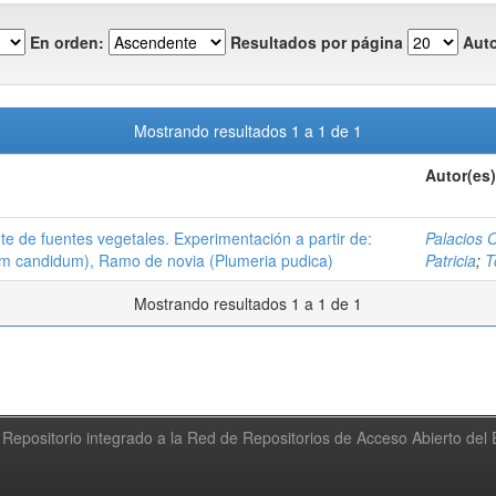
En orden:
Resultados por página
Auto
Mostrando resultados 1 a 1 de 1
Autor(es)
te de fuentes vegetales. Experimentación a partir de:
Palacios 
ium candidum), Ramo de novia (Plumeria pudica)
Patricia
;
T
Mostrando resultados 1 a 1 de 1
Repositorio integrado a la Red de Repositorios de Acceso Abierto de