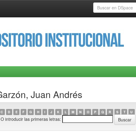
Garzón, Juan Andrés
C
D
E
F
G
H
I
J
K
L
M
N
O
P
Q
R
S
T
U
O introducir las primeras letras: