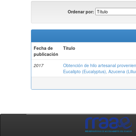
Ordenar por:
Fecha de
Título
publicación
2017
Obtención de hilo artesanal provenien
Eucalipto (Eucalyptus), Azucena (Lil