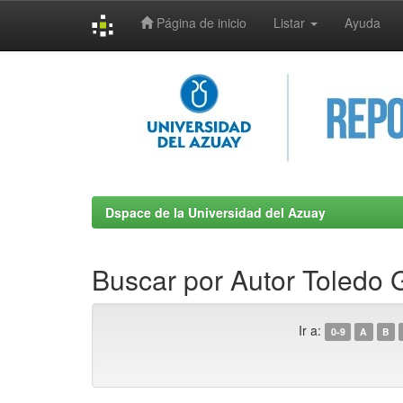
Página de inicio
Listar
Ayuda
Skip
navigation
Dspace de la Universidad del Azuay
Buscar por Autor Toledo 
Ir a:
0-9
A
B