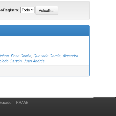
r/Registro:
Ochoa, Rosa Cecilia
;
Quezada García, Alejandra
oledo Garzón, Juan Andrés
l Ecuador - RRAAE