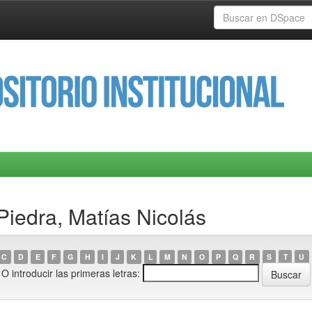
Piedra, Matías Nicolás
C
D
E
F
G
H
I
J
K
L
M
N
O
P
Q
R
S
T
U
O introducir las primeras letras: