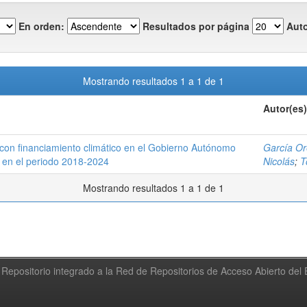
En orden:
Resultados por página
Auto
Mostrando resultados 1 a 1 de 1
Autor(es)
con financiamiento climático en el Gobierno Autónomo
García Or
 en el periodo 2018-2024
Nicolás
;
T
Mostrando resultados 1 a 1 de 1
Repositorio integrado a la Red de Repositorios de Acceso Abierto de