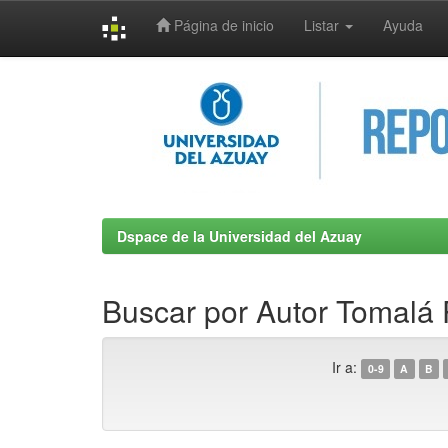
Página de inicio
Listar
Ayuda
Skip
navigation
Dspace de la Universidad del Azuay
Buscar por Autor Tomalá 
Ir a:
0-9
A
B