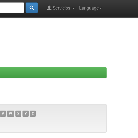
Servicios
Language
V
W
X
Y
Z